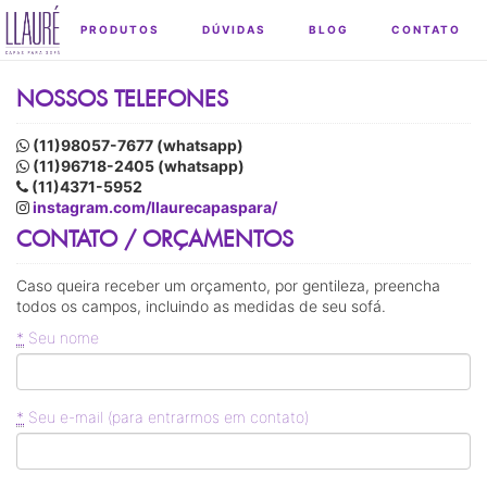
PRODUTOS
DÚVIDAS
BLOG
CONTATO
NOSSOS TELEFONES
(11)98057-7677 (whatsapp)
(11)96718-2405 (whatsapp)
(11)4371-5952
instagram.com/llaurecapaspara/
CONTATO / ORÇAMENTOS
Caso queira receber um orçamento, por gentileza, preencha
todos os campos, incluindo as medidas de seu sofá.
*
Seu nome
*
Seu e-mail (para entrarmos em contato)