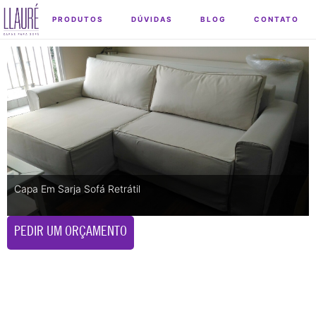
PRODUTOS
DÚVIDAS
BLOG
CONTATO
Capa Em Sarja Sofá Retrátil
PEDIR UM ORÇAMENTO